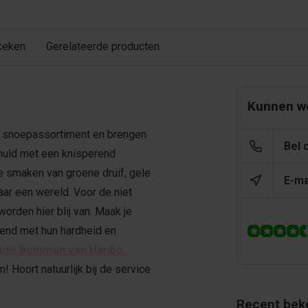
keken
Gerelateerde producten
Kunnen we
s snoepassortiment en brengen
Bel 
huld met een knisperend
e smaken van groene druif, gele
E-ma
aar een wereld. Voor de niet
orden hier blij van. Maak je
gend met hun hardheid en
ute Bommen van Haribo.
! Hoort natuurlijk bij de service
Recent bek