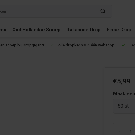
ums
Oud Hollandse Snoep
Italiaanse Drop
Finse Drop
en snoep bij Dropgigant!
Alle dropkennis in één webshop!
Een
€5,99
Maak een
50 st
-