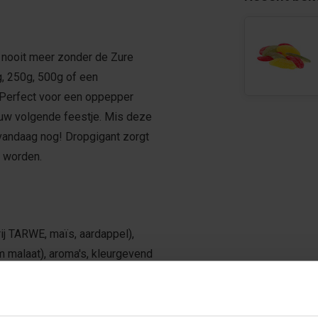
t nooit meer zonder de Zure
g, 250g, 500g of een
 Perfect voor een oppepper
ouw volgende feestje. Mis deze
vandaag nog! Dropgigant zorgt
l worden.
ij TARWE, maïs, aardappel),
m malaat), aroma's, kleurgevend
(E100, E141, E150a, E133,