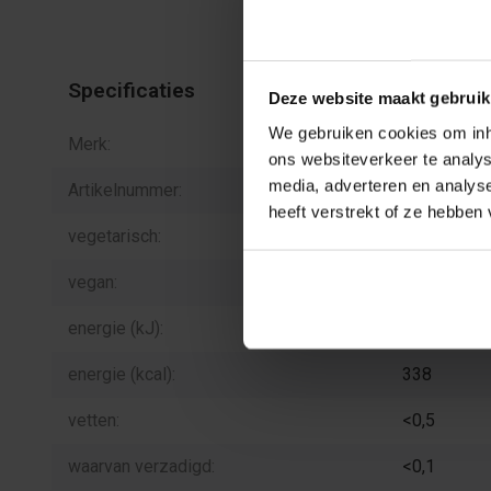
Toestemming
Specificaties
Deze website maakt gebruik
We gebruiken cookies om inho
Merk:
Haribo
ons websiteverkeer te analys
media, adverteren en analys
Artikelnummer:
H.05.5
heeft verstrekt of ze hebben
vegetarisch:
ja
vegan:
ja
energie (kJ):
1436
energie (kcal):
338
vetten:
<0,5
waarvan verzadigd:
<0,1