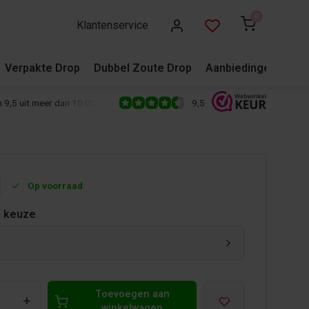
0
Klantenservice
Verpakte Drop
Dubbel Zoute Drop
Aanbiedingen
Blo
9,5
 9,5 uit meer dan 10.000+ reviews!
500+ snoepsoorten van de écht
Op voorraad
 keuze
Toevoegen aan
+
winkelwagen