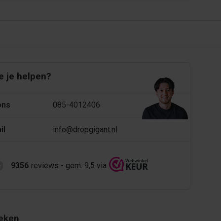
 je helpen?
ons
085-4012406
il
info@dropgigant.nl
9356
reviews - gem. 9,5 via
eken