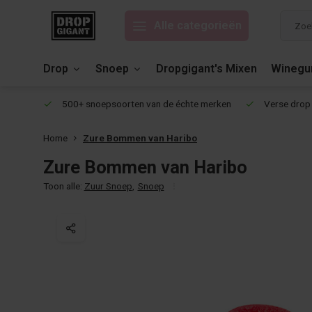
Alle categorieën
Drop
Snoep
Dropgigant's Mixen
Wineg
eviews!
500+ snoepsoorten van de échte merken
Verse drop 
Home
Zure Bommen van Haribo
Zure Bommen van Haribo
Toon alle:
Zuur Snoep
,
Snoep