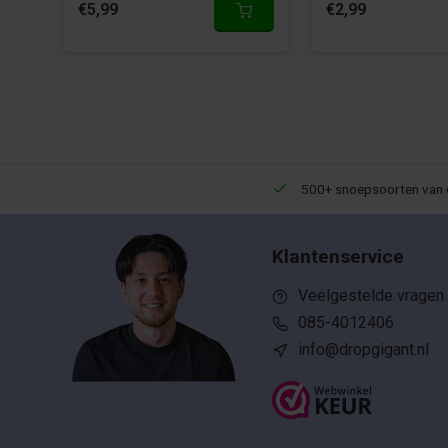
€5,99
€2,99
Een 9,5 uit meer dan 10.000+ reviews!
500+ snoepsoorten van 
Klantenservice
Veelgestelde vragen
085-4012406
info@dropgigant.nl