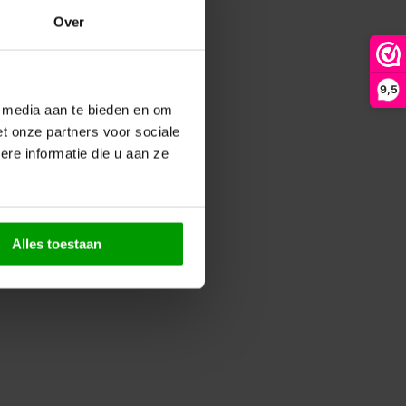
Over
9,5
e media aan te bieden en om
t onze partners voor sociale
re informatie die u aan ze
Alles toestaan