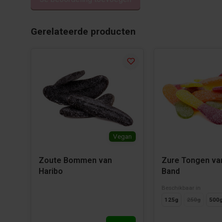
Gerelateerde producten
Vegan
Zoute Bommen van
Zure Tongen va
Haribo
Band
Beschikbaar in
125g
250g
500