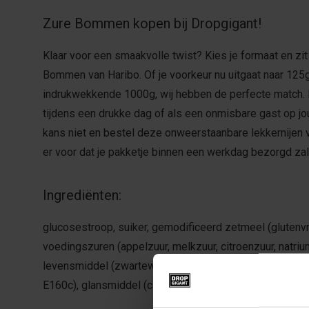
Zure Bommen kopen bij Dropgigant!
Klaar voor een smaakvolle twist? Kies je formaat en zi
Bommen van Haribo. Of je voorkeur nu uitgaat naar 125
indrukwekkende 1000g, wij hebben de perfecte match.
tijdens een drukke dag of als een onmisbare gast op j
kans niet en bestel deze onweerstaanbare lekkernijen 
er voor dat je pakketje binnen een werkdag bezorgd za
Ingrediënten:
glucosestroop, suiker, gemodificeerd zetmeel (glutenvr
voedingszuren (appelzuur, melkzuur, citroenzuur, natriu
levensmiddel (zwartewortelconcentraat), kleurstoffen 
E160c), glansmiddel (carnaubawas).