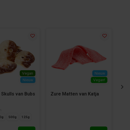
Vegan
Nieuw
Nieuw
Vegan!
 Skulls van Bubs
Zure Matten van Katja
Zur
Dro
n
Besc
0g
500g
125g
12