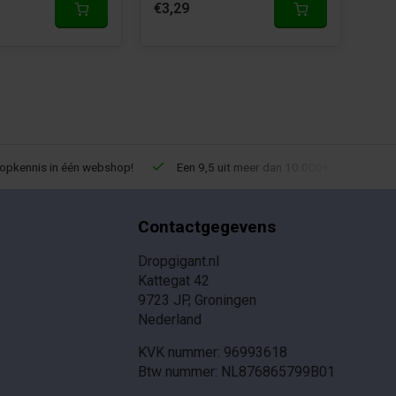
€3,29
€2,
ropkennis in één webshop!
Een 9,5 uit meer dan 10.000+ reviews!
Contactgegevens
Dropgigant.nl
Kattegat 42
9723 JP, Groningen
Nederland
KVK nummer: 96993618
Btw nummer: NL876865799B01