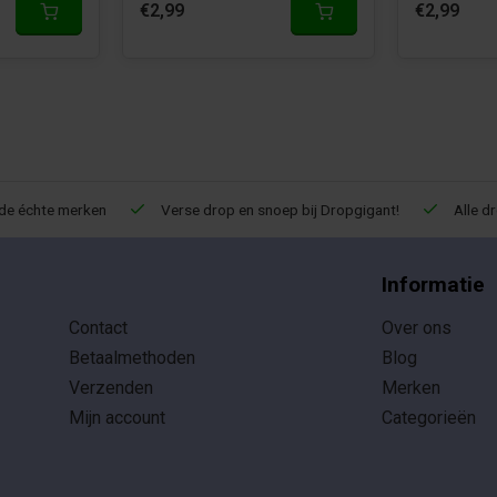
€2,99
€2,99
de échte merken
Verse drop en snoep bij Dropgigant!
Alle d
Informatie
Contact
Over ons
Betaalmethoden
Blog
Verzenden
Merken
Mijn account
Categorieën