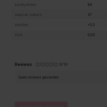
koolhydraten:
84
waarvan suikers:
47
eiwitten:
<0,5
zout:
0,04
Reviews
0/10
Geen reviews gevonden
Je beoordeling toevoegen