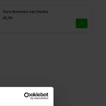
Zure Bommen van Haribo
€5,99