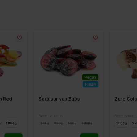
Vegan
Nieuw
n Red
Sorbisar van Bubs
Zure Cola
Beschikbaar in
Beschikbaar i
g
1000g
125g
250g
500g
1000g
1000g
25