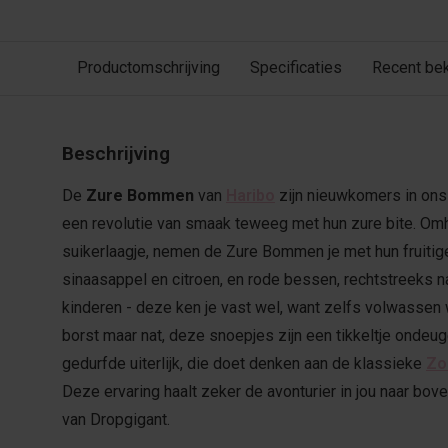
Productomschrijving
Specificaties
Recent be
Beschrijving
De
Zure Bommen
van
Haribo
zijn nieuwkomers in on
een revolutie van smaak teweeg met hun zure bite. Om
suikerlaagje, nemen de Zure Bommen je met hun fruitig
sinaasappel en citroen, en rode bessen, rechtstreeks n
kinderen - deze ken je vast wel, want zelfs volwassen w
borst maar nat, deze snoepjes zijn een tikkeltje ondeu
gedurfde uiterlijk, die doet denken aan de klassieke
Zo
Deze ervaring haalt zeker de avonturier in jou naar boven
van Dropgigant.