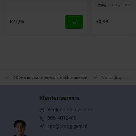
200g
400g
800g
€27,95
€3,99
500+ snoepsoorten van de échte merken
Verse drop en snoe
Klantenservice
Veelgestelde vragen
085-4012406
info@dropgigant.nl