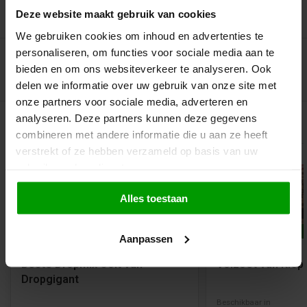
Deze website maakt gebruik van cookies
Recent bekeken
We gebruiken cookies om inhoud en advertenties te
personaliseren, om functies voor sociale media aan te
bieden en om ons websiteverkeer te analyseren. Ook
delen we informatie over uw gebruik van onze site met
onze partners voor sociale media, adverteren en
analyseren. Deze partners kunnen deze gegevens
Gerelateerde producten
combineren met andere informatie die u aan ze heeft
verstrekt of ze hebben verzameld op basis van uw
gebruik van hun diensten.
Alles toestaan
Bestseller!
Aanpassen
Beste Dropmix Ooit van
Volzoet van Klep
Dropgigant
Beschikbaar in