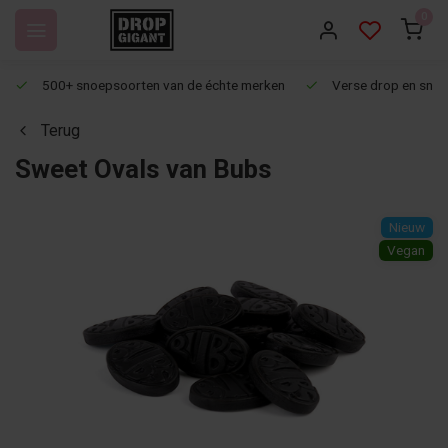
0
500+ snoepsoorten van de échte merken
Verse drop en snoep
Terug
Sweet Ovals van Bubs
Nieuw
Vegan