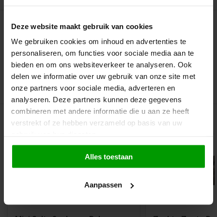
Deze website maakt gebruik van cookies
We gebruiken cookies om inhoud en advertenties te
Heerlijk droparoma
personaliseren, om functies voor sociale media aan te
Zachte structuur
bieden en om ons websiteverkeer te analyseren. Ook
delen we informatie over uw gebruik van onze site met
Beetje klein
onze partners voor sociale media, adverteren en
analyseren. Deze partners kunnen deze gegevens
combineren met andere informatie die u aan ze heeft
Gerelateerde producten
verstrekt of ze hebben verzameld op basis van uw
gebruik van hun diensten.
Alles toestaan
Aanpassen
Vegan