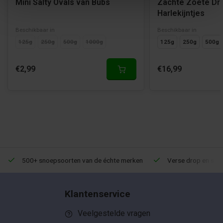
Mini Salty Ovals van Bubs
Zachte Zoete Dr
Harlekijntjes
Beschikbaar in
Beschikbaar in
125g
250g
500g
1000g
125g
250g
500g
€2,99
€16,99
500+ snoepsoorten van de échte merken
Verse drop en snoe
Klantenservice
Veelgestelde vragen